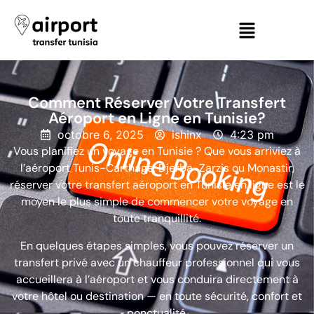
Comment Réserver Votre Transfert
Aéroport en Ligne en Tunisie?
octobre 6, 2025
ishinx
4:23 pm
Vous planifiez un voyage en Tunisie ? Que vous arriviez à
l’aéroport Tunis-Carthage, Djerba-Zarzis ou Monastir,
réserver votre transfert aéroport en Tunisie en ligne est le
moyen le plus simple de commencer votre voyage en
toute tranquillité.
En quelques étapes simples, vous pouvez réserver un
transfert privé avec un chauffeur professionnel qui vous
accueillera à l’aéroport et vous conduira directement à
votre hôtel ou destination — en toute sécurité, confort et
ponctualité.