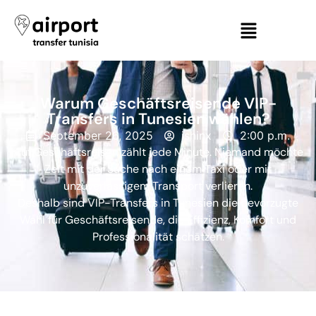
Warum Geschäftsreisende VIP-
Transfers in Tunesien wählen?
September 26, 2025
ishinx
2:00 p.m.
Auf Geschäftsreisen zählt jede Minute. Niemand möchte
Zeit mit der Suche nach einem Taxi oder mit
unzuverlässigem Transport verlieren.
Deshalb sind VIP-Transfers in Tunesien die bevorzugte
Wahl für Geschäftsreisende, die Effizienz, Komfort und
Professionalität schätzen.